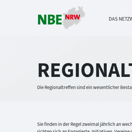
DAS NETZ
Direkt zum Inhalt springen
REGIONAL
Die Regionaltreffen sind ein wesentlicher Best
Sie finden in der Regel zweimal jährlich an we
richten sich an Engagierte, Initiativen, Verein